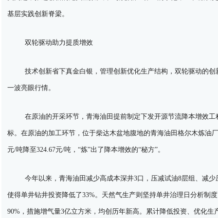
基层实践创新脊梁。
双轮驱动助力提质增效
技术创新省下真金白银，管理创新优化生产结构，双轮驱动的创
一波亮眼行情。
在原油的开采环节，青海油田提前制定下发开源节流降本增效工
标。在原油的加工环节，位于柴达木盆地腹地的青海油田格尔木炼油厂，
元/吨降至324.67元/吨，“炼”出了降本增效的“秘方”。
今年以来，青海油田减少高成本深井3口，压减试油8层组、减少
使得单井钻井投资降低了33%。天然气生产则坚持单井治理日分析制度，
90%，措施增气量3亿立方米，均创历年新高。累计降低投资、优化生