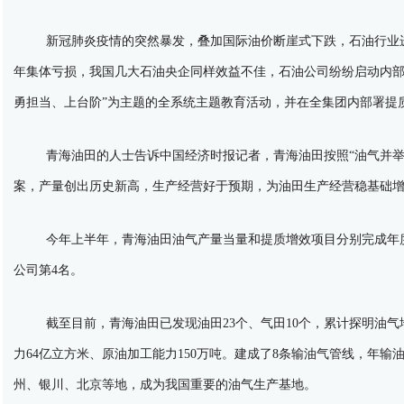
新冠肺炎疫情的突然暴发，叠加国际油价断崖式下跌，石油行业进
年集体亏损，我国几大石油央企同样效益不佳，石油公司纷纷启动内部
勇担当、上台阶”为主题的全系统主题教育活动，并在全集团内部署提质
青海油田的人士告诉中国经济时报记者，青海油田按照“油气并
案，产量创出历史新高，生产经营好于预期，为油田生产经营稳基础
今年上半年，青海油田油气产量当量和提质增效项目分别完成年度
公司第4名。
截至目前，青海油田已发现油田23个、气田10个，累计探明油气
力64亿立方米、原油加工能力150万吨。建成了8条输油气管线，年输油
州、银川、北京等地，成为我国重要的油气生产基地。