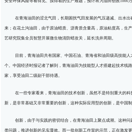
安全环保风险等看得见、摸得着的生产难题，预计将为油田创效1000
在青海油田的涩北气田，长期困扰气田发展的气压递减、出水出
来；在花土沟油田，由于原油蜡质、沥青质含量高，原油粘度高，生产
艺研究院集全员智慧开展微生物清防蜡攻关，延长洗井周期。
目前，青海油田共有国家、中国石油、青海省和油田级高技能人才
个。中国经济时报记者了解到，青海油田为技能型人才搭建起技术线
家，享受油田二级副干部待遇。
在一些专家看来，青海油田的技术创新，虽然不是特别重大的科
新，是非常基础又非常重要的创新，这种实际应用型的创新，是中国
创新，由于与实践的密切结合，在青海油田上聚点成潮。这种问
类问题，推进创新的见实显效。而一批创新工作室的示范，正在激发