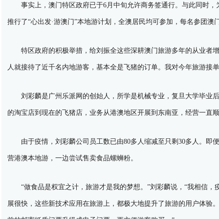
事实上，澳门特区政府已于6月中旬允许商务签通行。与此同时，为
推行了“心出发·游澳门”本地游计划，全澳居民均可参加，每名参团澳门
特区政府的积极举措，给刘振全这些深耕澳门旅游多年的从业者增添
人就接待了近千名内地游客，基本全是飞猪的订单。我对今年旅游接单
刘彩麟是广州乐派网的创始人，所学是机械专业，复旦大学毕业后便
的淘宝店到现在的飞猪店，业务从港澳地区开展到东南亚，经营一直
由于疫情，刘彩麟公司员工数已由80多人缩减至只剩30多人。即
营港澳本地游，一边尝试售卖食品螺蛳粉。
“做食品是权宜之计，旅游才是我的梦想。”刘彩麟说，“我相信，
展很快，这些新技术应用在旅游上，都极大地提升了旅游的用户体验