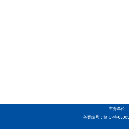
主办单位：
备案编号：
赣ICP备05005