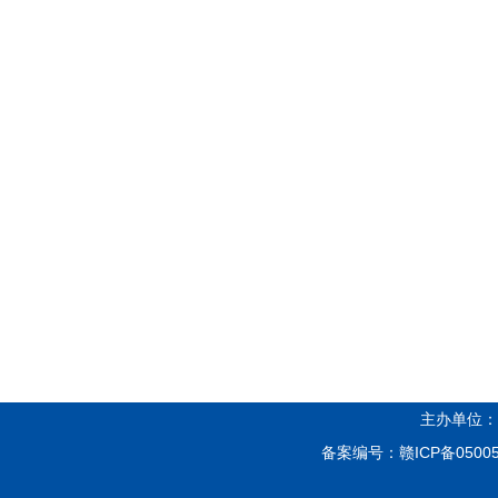
主办单位：
备案编号：
赣ICP备05005