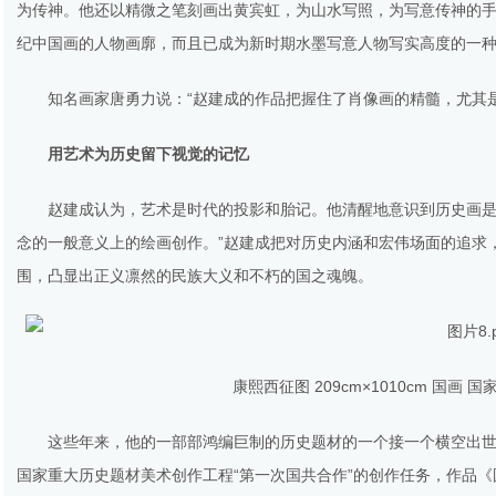
为传神。他还以精微之笔刻画出黄宾虹，为山水写照，为写意传神的手，
纪中国画的人物画廓，而且已成为新时期水墨写意人物写实高度的一
知名画家唐勇力说：“赵建成的作品把握住了肖像画的精髓，尤其
用艺术为历史留下视觉的记忆
赵建成认为，艺术是时代的投影和胎记。他清醒地意识到历史画是
念的一般意义上的绘画创作。”赵建成把对历史内涵和宏伟场面的追求
围，凸显出正义凛然的民族大义和不朽的国之魂魄。
康熙西征图 209cm×1010cm 国
这些年来，他的一部部鸿编巨制的历史题材的一个接一个横空出世 
国家重大历史题材美术创作工程“第一次国共合作”的创作任务，作品《国