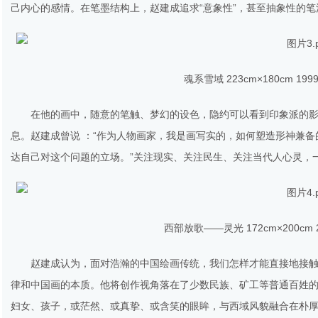
己内心的感情。在笔墨结构上，赵建成追求“意象性”，甚至抽象性的
魂系雪域 223cm×180cm 1
在他的画中，随意的笔触、梦幻的设色，隐约可以看到印象派的
息。赵建成曾说 ：“作为人物画家，我是画写实的，如何塑造形神兼
达自己对这个问题的立场。”关注现实、关注民生、关注当代人心灵，
西部放歌——灵光 172cm×200cm
赵建成认为，面对浩瀚的中国绘画传统，我们怎样才能直接地接
律和中国画的本质。他将创作视角落在了少数民族、矿工等普通百姓
妇女、孩子，或茫然、或真挚、或含笑的眼眸，与西域风貌融合在朴