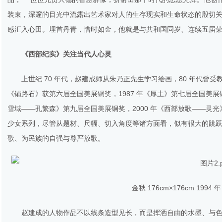
装束，深邃的目光中流露出艺术家对人的生存现实和生命状态的殷切关
感汇入心田。埋首丹青，惜时如金，他就是与共和国同岁、连续五届
《西部纪实》关注当代人心灵
上世纪 70 年代，赵建成师从朱乃正先生学习绘画，80 年代曾受
《铺路石》获第六届全国美展铜奖，1987 年《厚土》第七届全国美展铜
雪域——孔繁森》第九届全国美展铜奖，2000 年《西部放歌——灵
少女系列，尽管从题材、尺幅、切入角度等诸方面看，似有很大的跳
歌、为民族的自强与尊严放歌。
金秋 176cm×176cm 19
赵建成的人物作品不以线条造型见长，而是挥洒自由的水墨、与