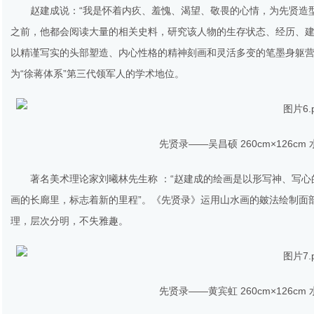
赵建成说：“我是怀着内疚、羞愧、渴望、敬畏的心情，为先贤造
之前，他都会阅读大量的相关史料，研究该人物的生存状态、经历、
以精谨写实的头部塑造、内心性格的精神刻画和灵活多变的笔墨身躯
为“徐蒋体系”第三代领军人的学术地位。
先贤录——吴昌硕 260cm×126cm 
著名美术理论家刘曦林先生称 ：“赵建成的绘画是以形写神、写
画的长廊里，标志着新的里程”。《先贤录》运用山水画的皴法绘制面
理，层次分明，不失雅趣。
先贤录——黄宾虹 260cm×126cm 