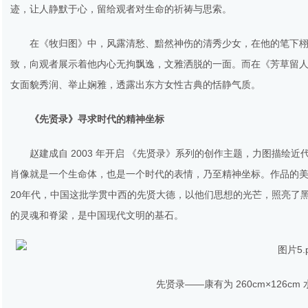
迹，让人静默于心，留给观者对生命的祈祷与思索。
在《牧归图》中，风露清愁、黯然神伤的清秀少女，在他的笔下栩
致，向观者展示着他内心无拘飘逸，文雅洒脱的一面。而在《芳草留
女面貌秀润、举止娴雅，透露出东方女性古典的恬静气质。
《先贤录》寻求时代的精神坐标
赵建成自 2003 年开启 《先贤录》系列的创作主题，力图描
肖像就是一个生命体，也是一个时代的表情，乃至精神坐标。作品的美学
20年代，中国这批学贯中西的先贤大德，以他们思想的光芒，照亮了
的灵魂和脊梁，是中国现代文明的基石。
先贤录——康有为 260cm×126cm 