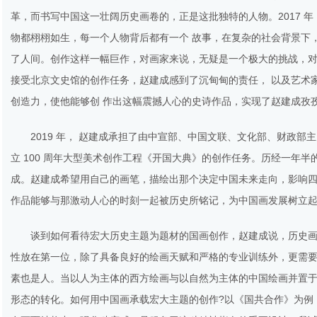
革，而书写中国这一壮阔历史画卷的，正是这批独特的人物。2017 年，
物都栩栩如生，每一个人物背后都有一个 故事，在复杂的社会背景下
了人间。创作这样一幅巨作，对画家来说，无疑是一个极大的挑战，
接受北京文史馆的创作任务，赵建成感到了沉甸甸的责任， 以及艺术
创造力，使他能够创 作出这幅震撼人心的史诗作品，实现了赵建成孜
2019 年， 赵建成承担了由中宣部、中国文联、文化部、财政部
立 100 周年大型美术创作工程《开国大典》的创作任务。历经一年半的 时间
成。赵建成希望用自己的画笔，描绘出那个决定中国未来走向，影响
作品能够与那激动人心的时刻一起被历史所铭记，为中国画发展树立
谈到如何看待宏大历史主题为题材的国画创作，赵建成说，历史
性放在第一位，除了具备良好的绘画天赋和严格的专业训练外，更需
素也是人。当以人为主体的西方绘画与以自然为主体的中国绘画并置
形态的转化。如何用中国画承载宏大主题的创作?以《国共合作》为例，