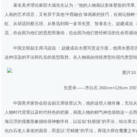
著名美术理论家邵大箴先生认为：“他的人物画以形体塑造的浑厚
人画的艺术语言，又有异于其他‘中西融合’体画家的技巧，在画坛独树
虹、从胡适到蔡元培、从鲁迅到闻一多等先贤、智者名士。赵建成说 
流，你会因为他们的思想而激动，也会因为他们曾经鲜活的生命而感动
中国文联副主席冯远说 ：赵建成在水墨写意这方面，他用水墨语
这种渲染的手法和扎实的造型取胜。在人物画由传统类型向现代类型
先贤录——齐白石 260cm×126cm 20
中国美术家协会驻会副主席徐里认为，他的这些人物肖像，无论
人物时代背景以及时代特色的把握，画面人物的精气神也借助这一点
海沉浮的儒雅形象描绘得神貌毕肖，以近似“枯柴描”的手法，绘出章
化白石老人衰老的面容，而是以“尽精微”的手法，再现大师在耄耋之