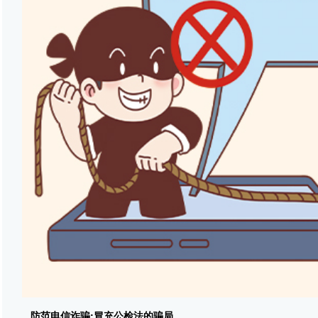
防范电信诈骗:冒充公检法的骗局