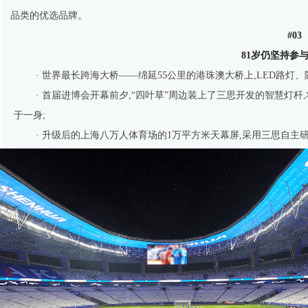
品类的优选品牌。
#03
81岁仍坚持参
· 世界最长跨海大桥——绵延55公里的港珠澳大桥上,LED路
· 首届进博会开幕前夕,“四叶草”周边装上了三思开发的智慧灯
于一身;
· 升级后的上海八万人体育场的1万平方米天幕屏,采用三思自主