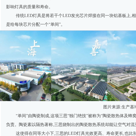
影响灯具的质量和寿命。
传统LED灯具是将若干个LED发光芯片焊接在同一块铝基板上,
是给每块芯片分配一个“单间”。
图片来源:生产基
“单间”由陶瓷制成,这项三思“独门绝技”被称为“陶瓷散热体及蜂
负责。陶瓷素以隔热著称,三思烧制出的陶瓷散热系统却能让空气对流
这使得在同等大小下,三思的LED灯具光效更高、寿命更长,也比