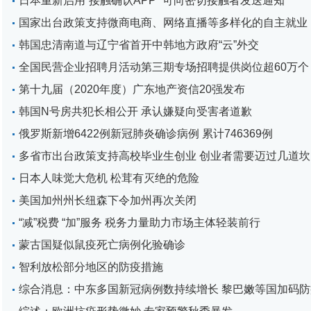
日本重新启用“接触确认APP” 可向密切接触者发送通知
国家出台政策支持微商电商、网络直播等多样化的自主就业
韩国忠清南道与辽宁省首开中韩地方政府“云”外交
全国民营企业招聘月活动第三期专场招聘提供岗位超60万个
第十九届（2020年度）广东地产资信20强发布
韩国N号房共犯长相公开 承认嫌疑向受害者道歉
俄罗斯新增6422例新冠肺炎确诊病例 累计746369例
多省市出台政策支持高校毕业生创业 创业者需要迈过几道坎
日本人味觉大危机 松茸有灭绝的危险
美国加州州长纽森下令加州再次关闭
“减”税费 “加”服务 税务力量助力市场主体轻装前行
蒙古国疑似鼠疫死亡病例化验确诊
智利放松部分地区的防疫措施
综合消息：中东多国新冠病例数持续增长 黎巴嫩等国加码