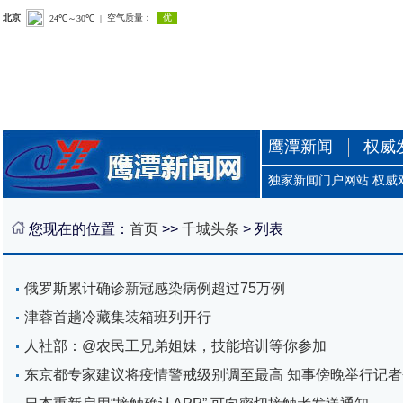
鹰潭新闻
权威
独家新闻门户网站 权威
您现在的位置：
首页
>>
千城头条
> 列表
俄罗斯累计确诊新冠感染病例超过75万例
津蓉首趟冷藏集装箱班列开行
人社部：@农民工兄弟姐妹，技能培训等你参加
东京都专家建议将疫情警戒级别调至最高 知事傍晚举行记