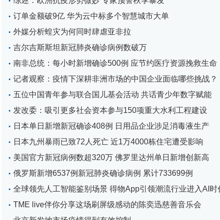
综述：欧洲抗疫形势微妙 专家预警秋季暴发
订单金额破9亿 华为云中标多个智慧城市大单
外媒分析蝗灾为何同时肆虐亚非拉
吉尔吉斯斯坦新冠肺炎确诊病例数破万
南非总统：每小时新增确诊500例 应节约医疗资源挽救生命
记者观察：疫情下深耕非洲市场的中国企业面临哪些挑战？
五位中国青年参与联合国儿基会活动 共话青少年数字赋能
发改委：吸引更多社会资本参与150项重大水利工程建设
日本单日新增新冠确诊408例 日用品企业涉足消毒液生产
日本九州暴雨已致72人死亡 近1万4000栋住宅遭受影响
美国官方新冠病例数超320万 佛罗里达州单日新增创新高
俄罗斯新增6537例新冠肺炎确诊病例 累计733699例
全球领先人工智能鉴别场景 得物App引领潮流行业进入AI时
TME live伴你分享这场刷屏级感动的陈奕迅慈善音乐会