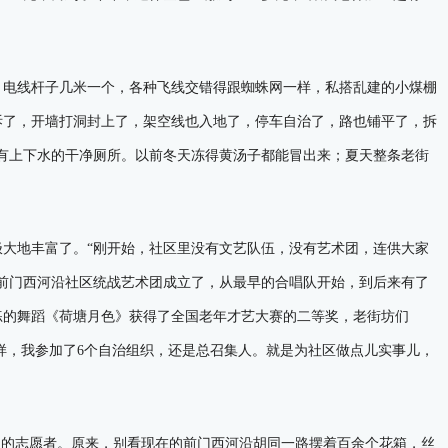
电线杆子几米一个，各种飞线交错得跟蜘蛛网一样，私搭乱建的小煤棚
拆了，开墙打洞封上了，架空线也入地了，停车自治了，路也铺平了，拆
有上下水的干净厕所。以前冬天冻得黄汤子都能冒出来；夏天整条老街
地丰富了。“刚开始，社区里没有文艺队伍，没有艺术团，连供大家
，前门西河沿社区统战艺术团成立了，从最早的合唱队开始，到后来有了
排练的舞蹈《荷塘月色》获得了全国老年才艺大赛的二等奖，老街坊们
一样，我参加了6个自治组织，还是总召集人。就是为社区做点儿实事儿，
的志愿者。原来，别看现在的前门西河沿胡同一路摆着百余个花箱，丝