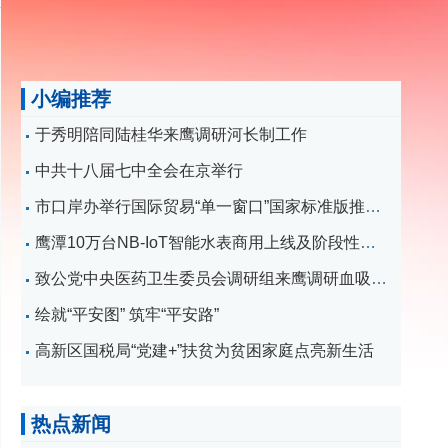
小编推荐
于秀明陪同陆桂华来鹰调研河长制工作
中共十八届七中全会在京举行
市口岸办举行国际贸易“单一窗口”国家标准版推广动员培训会
鹰潭10万台NB-IoT智能水表商用上线及阶段性成果发布会举行于秀明出席
致公党中央医药卫生委员会调研组来鹰调研血吸虫病防治工作于秀明陪同
绘就“平安图” 筑牢“平安路”
高新区国税局“党建+”扶贫为贫困家庭点亮新生活
热点新闻