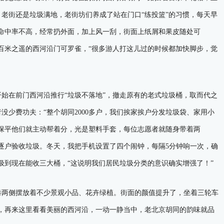
，老街还是垃圾满地，老街坊们养成了站在门口“练投篮”的习惯，每天早
命中率不高，经常扔外面，加上风一刮，街面上纸屑和果皮随处可
百米之遥的西河沿门可罗雀，“很多游人打这儿过的时候都加快脚步，觉
始在前门西河沿推行“垃圾不落地”，撤走原有的老式垃圾桶，取而代之
少费功夫：“整个胡同2000多户，我们挨家挨户分发垃圾袋、家用小
保平他们就主动帮着分，光是塑料手套，每位志愿者就随身带着两
门逐户验收垃圾。冬天，我把手机设置了四个闹钟，每隔5分钟响一次，确
圾到现在能收三大桶，“这说明我们居民垃圾分类的意识确实增强了！”
两侧摆放着不少景观小品、花卉绿植。街面的颜值提升了，坐着三轮车
，再来这里看看美丽的西河沿，一动一静当中，老北京胡同的韵味就品