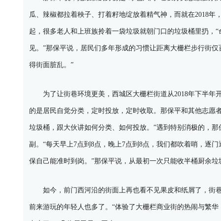
瓜、辣椒都拉着秧子、打着籽地绽放着精气神，而就在2018年
起，很多老人和上班族拎着一袋垃圾就朝门口的垃圾桶里扔，“
见。”那保平说，居民们多年形成的习惯让距离大栅栏步行街仅
得街面脏乱。”
为了让街巷环境更美，西城区大栅栏街道从2018年下半年开
的是居民自觉分类，定时投放，定时收取。那保平和其他志愿者没
垃圾桶，跟大伙讲如何分类、如何投放。”遇到特别消极的，那
副。“每天早上7点到8点，晚上7点到8点，我们都吹着哨，逐
保自己能准时到岗。”那保平说，从最初一次只能收半桶厨余垃
如今，前门西河沿的街面上再也看不见果皮和纸屑了，街巷
前来游玩的年轻人也多了。“体验了大栅栏商业街的热闹与繁华