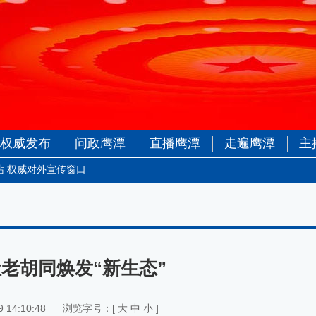
权威发布
问政鹰潭
直播鹰潭
走遍鹰潭
主
站 权威对外宣传窗口
让老胡同焕发“新生态”
 14:10:48
浏览字号：[
大
中
小
]