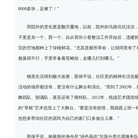
8000多块，足够了！”
而院外的变化更是翻天覆地，以前，院外的马路坑坑洼洼，
子更是东一个、西一个。自从背街小巷整治工作开始后，违建
完的空地都种上了绿植鲜花。“尤其是厕所革命，让胡同里有了
都臭得不行，手里常备着苍蝇拍，走哪儿打到哪儿。”
物质生活得到极大改善，那保平说，社区里的精神生活也极大
活动的场所都没有，更没有什么舞台和演出。”而到了2002年
舞蹈队、朗诵队，甚至还有了模特队。2012年，统战艺术团
的“草根”艺术也登上了大舞台。“要是没有疫情，我就跟上班
也想多带动社区的居民为自己的家门口多做点儿事。”
那保平说，她最新的身份是“绿色风尚”垃圾分类志愿服务队