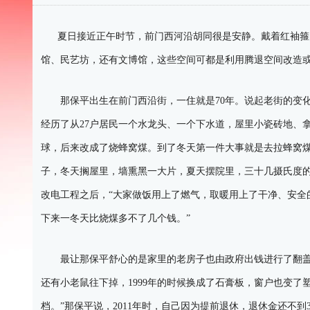
夏日接近正午时节，前门西河沿胡同很是安静。戴着红袖箍的
馆、民艺坊，还有文博馆，这些空间可都是利用腾退空间改造或
那保平出生在前门西沿街，一住就是70年。说起老街的变化
经历了从27户居民一个水龙头、一个下水道，屋里小瓷砖地、
球，后来改成了烧蜂窝煤。到了冬天第一件大事就是去拉蜂窝
子，冬天搁屋里，墙熏黑一大片，夏天摆院里，三十几摄氏度
改电工程之后，“大家做饭用上了燃气，取暖用上了干净、安全
下来一冬天比烧煤多不了几个钱。”
最让那保平舒心的是家里的老房子也由政府出钱进行了翻盖，
还有小老鼠往下掉，1999年的时候换成了石膏板，窗户也变
档。”那保平说，2011年时，自己因为提前退休，退休金还不到3