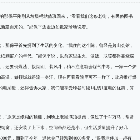
那保平刚刚从垃圾桶站值班回来，“看看我们这条老街，有民俗图书
新建而来的。”那保平边走边如数家珍地说着。
，那保平首先提到了生活的变化。“我住的这个院，曾经是萧山会馆，
拿纸糊窗户的年代。”那保平说，以前家里生火、做饭、取暖都得靠烧煤
煤，还要倒煤渣、接烟囱、装风斗，稍不注意就会煤气中毒。一家一个炉
的高温，做顿饭就得流一身汗。现在再看看院里可不一样了，政府推行煤
的电采暖，还得告诉大家，我们能享受峰谷时段1毛钱1度电的优惠，算
“原来是纸糊的顶棚，到晚上老鼠满顶棚跑，像过了千军万马，常常
了塑钢窗，还安装了上下水，空间虽然还是小，但生活质量提升了好几
000元，而到了今年，退休金已经涨到4000多元，“跟我老伴加一起有