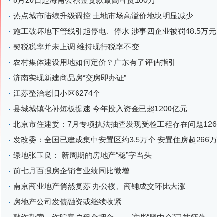
8月20日起海南公积金贷款最高可贷100万
热点城市陆续升级调控 土地市场高溢价地块明显减少
施工破坏地下管线引起停电、停水 涉事四企业被罚48.5万元
契税税率并未上调 维持现行税率不变
农村集体建设用地如何定价？广东有了评估指引
济南实现新建商品房“交房即办证”
江苏整治老旧小区6274个
县城城镇化补短板提速 今年投入资金已超1200亿元
北京市住建委：7月专项执法抽查发现受检工程存在问题126
发改委：全国已建成集中安置区约3.5万个 安置住房超266
绿地张玉良： 新周期的房地产“稳”字当头
前七月百强房企销售业绩同比微增
南京商业地产悄然复苏 办公楼、商铺成交环比大涨
房地产公司发债融资或继续收紧