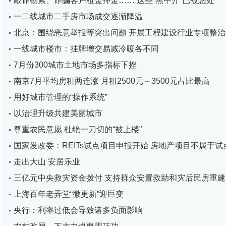
敲诈勒索、诈骗客户租金押金…… 这些“黑中介”已被惩处
一二线城市二手房市场成交逐渐降温
北京：围绕恶意举报等突出问题 开展工程建设行业专项整治
一线城市楼市：挂牌增交易减冷暖各不同
7月份300城市土地市场多指标下挫
南京7月平均房租两连涨 月租2500元～3500元占比最高
用好城市管理的“操作系统”
以治理升级共建美丽城市
尊重农民意愿 杜绝一刀切的“被上楼”
国家发改委：REITs试点项目申报开始 房地产项目不属于试
走出大山 安居乐业
三亿元中央救灾资金拨付 支持群众安置救助和灾后民房重建
上海百年老弄堂“微更新”迎巨变
央行：利率过低会导致诸多负面影响