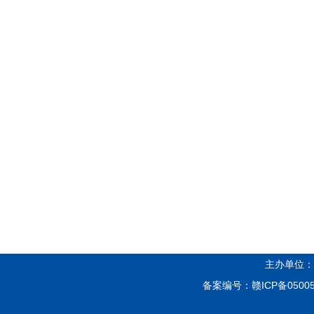
主办单位：
备案编号：
赣ICP备05005