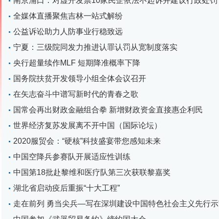
南京浦口：对虚开发票10家民企依法不起诉并建议行政处罚
全媒体直播聚焦吉林一站式解纷
公益诉讼助力人防事业行稳致远
宁夏：三级院同发力推进认罪认罚从宽制度落实
央行超量续作MLF 短期降准概率下降
国务院扶贫开发领导小组全体会议召开
在矢志奋斗中谱写新时代的青春之歌
国常会再出财政金融组合拳 新增财政资金直接惠企利民
世界经济复苏发展离不开中国（国际论坛）
2020服贸会：“硬核”科技盛宴带您感知未来
中国空降兵参赛队开展适应性训练
中国第18批赴黎维和医疗队第三次获联黎嘉奖
湖北省启动疫后重振“十大工程”
走在前列 勇当尖兵—写在深圳建设中国特色社会主义先行