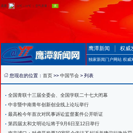
鹰潭新闻
权威
独家新闻门户网站 权威
您现在的位置：
首页
>>
中国节会
> 列表
全国青联十三届全委会、全国学联二十七大闭幕
中非暨中南青年创新创业线上论坛举行
最高检今年首次对民事诉讼监督案件公开听证
第四届太和文明论坛将于9月6日至12日举行