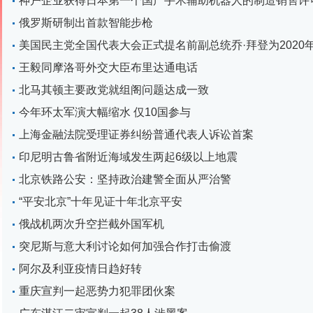
神户企业获得日本第一个国产手术辅助机器人的制造销售许
俄罗斯研制出首款智能步枪
美国民主党全国代表大会正式提名前副总统乔·拜登为2020
王毅同摩洛哥外交大臣布里达通电话
北马其顿主要政党就组阁问题达成一致
今年环太军演大幅缩水 仅10国参与
上海金融法院受理证券纠纷普通代表人诉讼首案
印尼明古鲁省附近海域发生两起6级以上地震
北京铁路公安：坚持政治建警全面从严治警
“平安北京”十年见证十年北京平安
俄战机两次升空拦截外国军机
突尼斯与意大利讨论如何加强合作打击偷渡
阿尔及利亚疫情日趋好转
重庆宣判一起恶势力犯罪团伙案