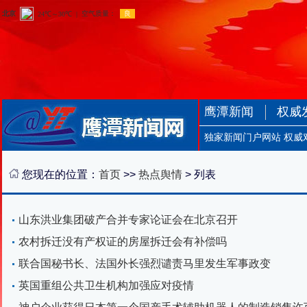
鹰潭新闻
权威
独家新闻门户网站 权威
您现在的位置：
首页
>>
热点舆情
> 列表
山东洪业集团破产合并专家论证会在北京召开
农村拆迁没有产权证的房屋拆迁会有补偿吗
联合国秘书长、法国外长强烈谴责马里发生军事政变
英国重组公共卫生机构加强应对疫情