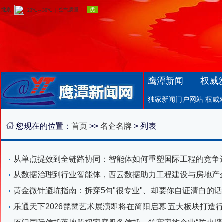
鹰潭新闻
权威
独家新闻门户网站 权威
您现在的位置：
首页
>>
名企名牌
> 列表
从单点提效到全链路协同：智能体如何重塑国际工程的竞争
从数据治理到行业智能体，西云数据助力工程建设与房地产
黄金微针避坑指南：拆穿5句"很专业"、却要你自证清白的
乐通天下2026琵琶艺术展演即将在简阳启幕 五大板块打造