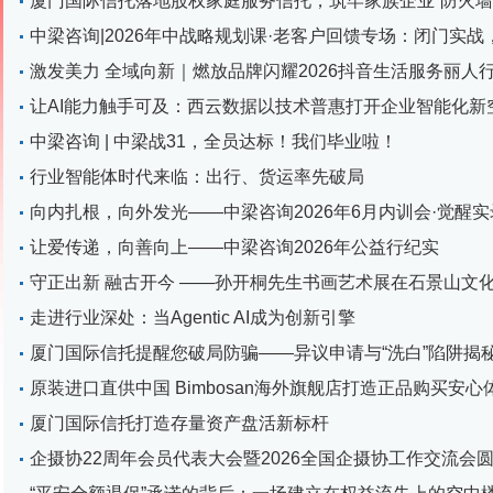
厦门国际信托落地股权家庭服务信托，筑牢家族企业“防火墙
中梁咨询|2026年中战略规划课·老客户回馈专场：闭门实
激发美力 全域向新｜燃放品牌闪耀2026抖音生活服务丽人行
​让AI能力触手可及：西云数据以技术普惠打开企业智能化新
中梁咨询 | 中梁战31，全员达标！我们毕业啦！
行业智能体时代来临：出行、货运率先破局
向内扎根，向外发光——中梁咨询2026年6月内训会·觉醒实
让爱传递，向善向上——中梁咨询2026年公益行纪实
守正出新 融古开今 ——孙开桐先生书画艺术展在石景山文
走进行业深处：当Agentic AI成为创新引擎
厦门国际信托提醒您破局防骗——异议申请与“洗白”陷阱揭
原装进口直供中国 Bimbosan海外旗舰店打造正品购买安心
厦门国际信托打造存量资产盘活新标杆
企摄协22周年会员代表大会暨2026全国企摄协工作交流会