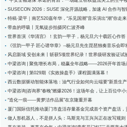
“平安全额退保”承诺的背后：一场建立在权益流失上的空中
SUSECON 2026：SUSE 深化开源战略，加速 AI 合作与
特稿·梁平｜南艺520嘉年华，“乐见国潮”音乐演出“潮”你走来
带血的呼吸丨无氧徒步拍摄冈仁波齐峰
世界首演《华清宫》！玄韵一甲子，杨元旦六十载匠心作答
《弦韵一甲子 匠心谱华章》--杨元旦先生琵琶独奏音乐会即
风启新域 安创未来丨斩获5项世界纪录！世界级研发验证试
中梁咨询 | 聚焦增长布局，稳赢全年战略——2026开年首
中梁咨询 | 第029期《实效操盘手》课程圆满落幕！
西云数据驱动智能体落地：油气行业如何向云端要“新质生产
中梁咨询|咨询界“春晚”燃爆2026！这场年会，让上百位中
“造化一痕——黄梦洁作品展”在京隆重开幕
厦门国际信托推动厦门市盘活存量基金完成首个资产盘活，贡
做人形机器人，不是拼人头：马斯克与王兴兴正在改写规则